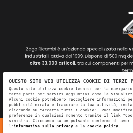
Zago Ricambi è un’azienda specializzata nella
v
industriali
, attiva dal 1999. Dispone di 500 mq ded
oltre 33.000 articoli
, tra cui componenti per m
term
QUESTO SITO WEB UTILIZZA COOKIE DI TERZE 
Questo sito utilizza cookie tecnici per la navigazio
terze parti per servizi aggiuntivi come la visualizz
Alcuni cookie potrebbero raccogliere informazioni pe
pubblicità mirata e tracciare la tua attività, insta
cliccando su "Accetta tutti i cookie". Puoi modifica
preferenze in qualsiasi momento tramite il link "Coo
sinistra. Cliccando su un pulsante confermi di aver 
l'
informativa sulla privacy
e la
cookie policy
.