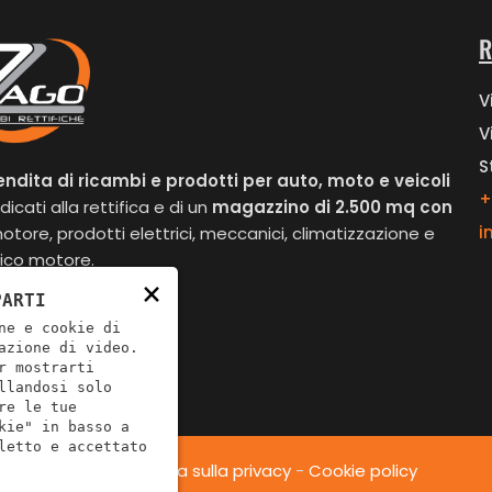
R
V
V
S
endita di ricambi e prodotti per auto, moto e veicoli
+
icati alla rettifica e di un
magazzino di 2.500 mq con
i
otore, prodotti elettrici, meccanici, climatizzazione e
ico motore.
×
PARTI
ne e cookie di
azione di video.
r mostrarti
llandosi solo
re le tue
kie" in basso a
letto e accettato
©
Informativa sulla privacy
-
Cookie policy