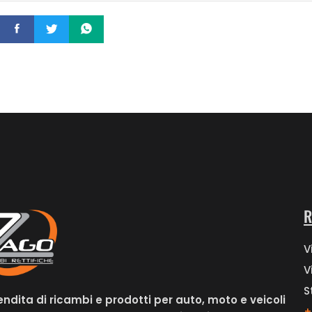
R
V
V
S
endita di ricambi e prodotti per auto, moto e veicoli
+