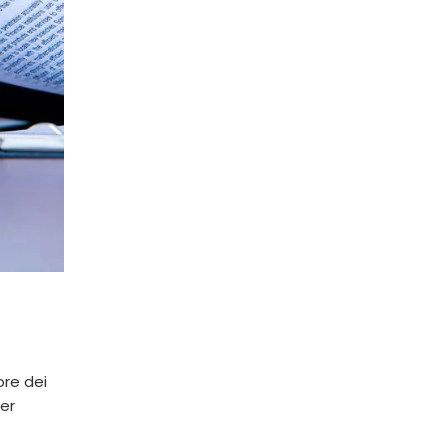
ore dei
per