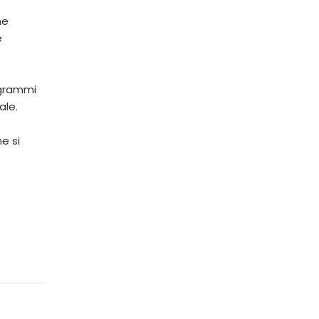
ne
e
ogrammi
ale.
e si