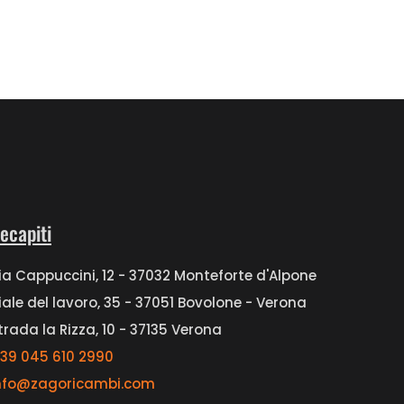
ecapiti
ia Cappuccini, 12 - 37032 Monteforte d'Alpone
iale del lavoro, 35 - 37051 Bovolone - Verona
trada la Rizza, 10 - 37135 Verona
39 045 610 2990
nfo@zagoricambi.com